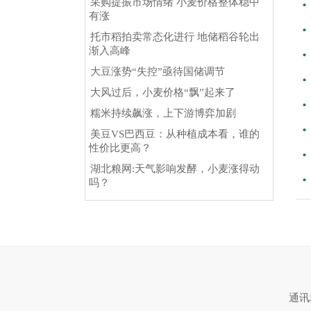
采购提振市场情绪 小麦价格整体稳中
有涨
托市稻拍卖常态化进行 地储稻谷轮出
渐入高峰
大豆涨势“失控”亟待国储调节
大风过后，小麦价格“飘”起来了
糯米持续飙涨，上下游博弈加剧
美豆VS巴西豆：从种植成本看，谁的
性价比更高？
湖北粮网:天气影响发酵，小麦涨得动
吗？
通讯