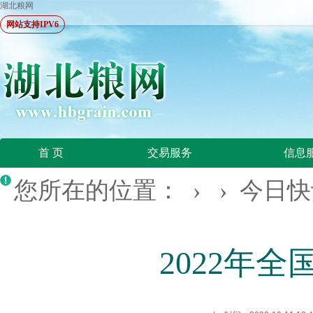
湖北粮网
网站支持IPV6
首 页
交易服务
信息
您所在的位置：
› ›
今日快
2022年