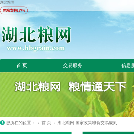
湖北粮网
网站支持IPV6
首 页
交易服务
信息
您所在的位置：
›
首 页
›
湖北粮网:国家政策粮食交易规则