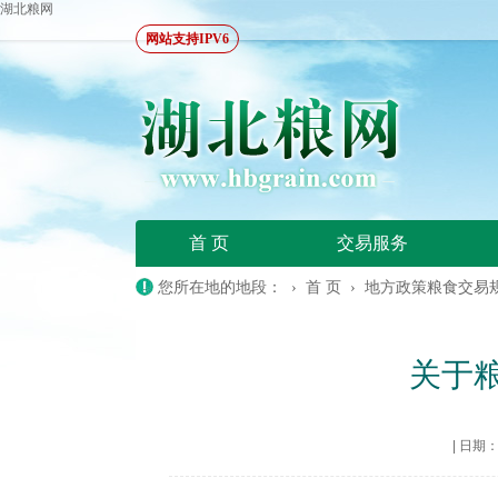
湖北粮网
网站支持IPV6
首 页
交易服务
您所在地的地段： ›
首 页
›
地方政策粮食交易
关于
|
日期：20