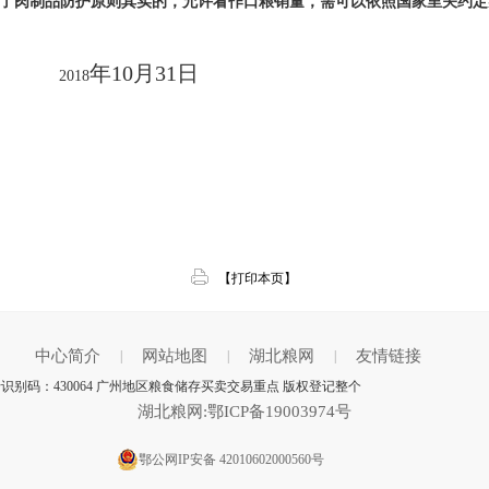
了肉制品防护原则其实的，允许看作口粮销量，需可以依照国家里关约定
年10月31日
2018
【打印本页】
中心简介
网站地图
湖北粮网
友情链接
|
|
|
识别码：430064 广州地区粮食储存买卖交易重点 版权登记整个
湖北粮网:鄂ICP备19003974号
鄂公网IP安备 42010602000560号