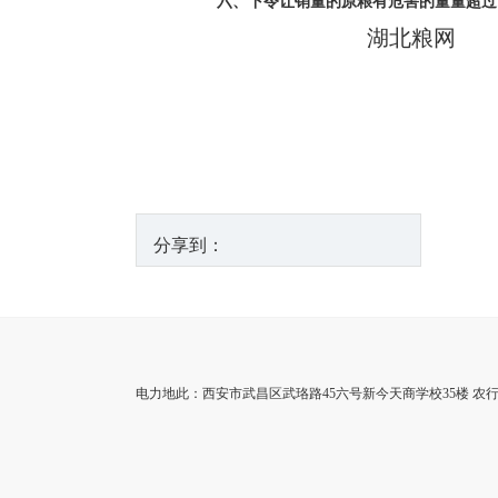
六、下令让销量的原粮有危害的量量超过
湖北粮网
分享到：
电力地此：西安市武昌区武珞路45六号新今天商学校35楼 农行