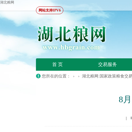
湖北粮网
网站支持IPV6
首 页
交易服务
您所在的位置：
› ›
湖北粮网:国家政策粮食交
8
|